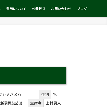
れ
費用について
代表挨拶
お問い合わせ
ブログ
グカメハメハ
性別
牝
越勇児(高知)
生産者
上村勇人