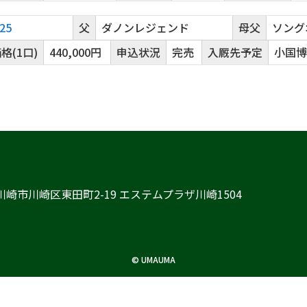
25
父
ダノンレジェンド
母父
ソング
格(1口)
440,000円
申込状況
完売
入厩先予定
小国博
川県川崎市川崎区東田町2-19 エステムプラザ川崎1504
©
UMAUMA