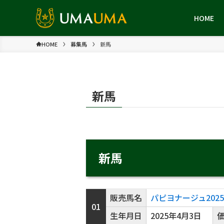
HOME
HOME
募集馬
新馬
新馬
新馬
販売馬名
パピヨナージュ2025
01
生年月日
2025年4月3日
価